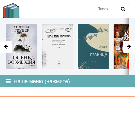
LITMIR
.ORG
Наше меню (нажмите)