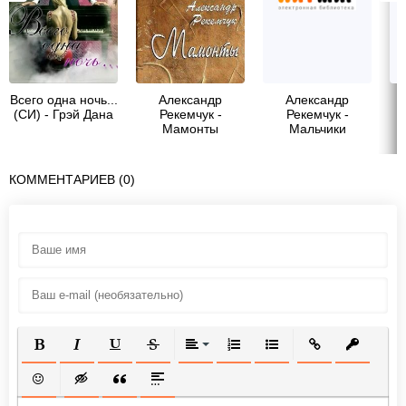
Всего одна ночь...
Александр
Александр
(СИ) - Грэй Дана
Рекемчук -
Рекемчук -
Мамонты
Мальчики
КОММЕНТАРИЕВ (0)
ПОЛУЖИРНЫЙ
КУРСИВ
ПОДЧЕРКНУТЫЙ
ЗАЧЕРКНУТЫЙ
ВЫРАВНИВАНИЕ
НУМЕРОВАННЫЙ СПИСОК
МАРКИРОВАННЫЙ СП
ВСТАВИТЬ ССЫ
ВСТАВИТ
ВСТАВИТЬ СМАЙЛИК
ВСТАВКА СКРЫТОГО ТЕКСТА
ВСТАВКА ЦИТАТЫ
ВСТАВКА СПОЙЛЕРА