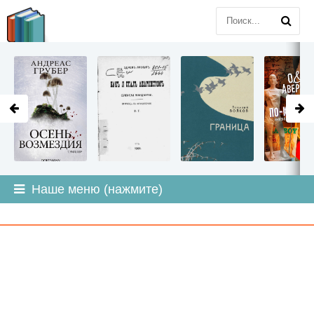
LITMIR
.ORG
Наше меню (нажмите)