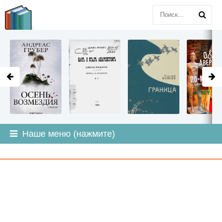
LITMIR
.ORG
Наше меню (нажмите)