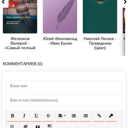
Железнов
Юлий Айхенвальд
Николай Лесков -
Ни
Валерий -
- Иван Бунин
Праведники
«Самый полный
(Цикл)
STOP!!!»
КОММЕНТАРИЕВ (0)
ПОЛУЖИРНЫЙ
КУРСИВ
ПОДЧЕРКНУТЫЙ
ЗАЧЕРКНУТЫЙ
ВЫРАВНИВАНИЕ
НУМЕРОВАННЫЙ СПИСОК
МАРКИРОВАННЫЙ СП
ВСТАВИТЬ ССЫ
ВСТАВИТ