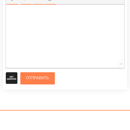
ВСТАВИТЬ СМАЙЛИК
ВСТАВКА СКРЫТОГО ТЕКСТА
ВСТАВКА ЦИТАТЫ
ВСТАВКА СПОЙЛЕРА
0
ОТПРАВИТЬ