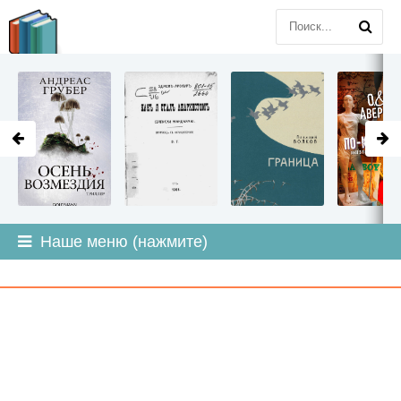
LITMIR
.ORG
Наше меню (нажмите)