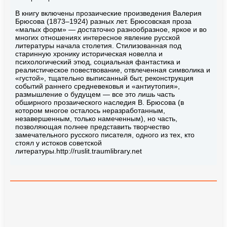
В книгу включены прозаические произведения Валерия
Брюсова (1873–1924) разных лет. Брюсовская проза
«малых форм» — достаточно разнообразное, яркое и во
многих отношениях интересное явление русской
литературы начала столетия. Стилизованная под
старинную хронику историческая новелла и
психологический этюд, социальная фантастика и
реалистическое повествование, отвлеченная символика и
«густой», тщательно выписанный быт, реконструкция
событий раннего средневековья и «антиутопия»,
размышление о будущем — все это лишь часть
обширного прозаического наследия В. Брюсова (в
котором многое осталось неразработанным,
незавершенным, только намеченным), но часть,
позволяющая полнее представить творчество
замечательного русского писателя, одного из тех, кто
стоял у истоков советской
литературы.http://ruslit.traumlibrary.net