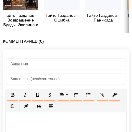
Гайто Газданов -
Гайто Газданов -
Гайто Газданов -
Г
Возвращение
Ошибка
Панихида
Т
Будды. Эвелина и
ее друзья.
Великий музыкант
(сборник)
КОММЕНТАРИЕВ (0)
ПОЛУЖИРНЫЙ
КУРСИВ
ПОДЧЕРКНУТЫЙ
ЗАЧЕРКНУТЫЙ
ВЫРАВНИВАНИЕ
НУМЕРОВАННЫЙ СПИСОК
МАРКИРОВАННЫЙ СП
ВСТАВИТЬ ССЫ
ВСТАВИТ
ВСТАВИТЬ СМАЙЛИК
ВСТАВКА СКРЫТОГО ТЕКСТА
ВСТАВКА ЦИТАТЫ
ВСТАВКА СПОЙЛЕРА