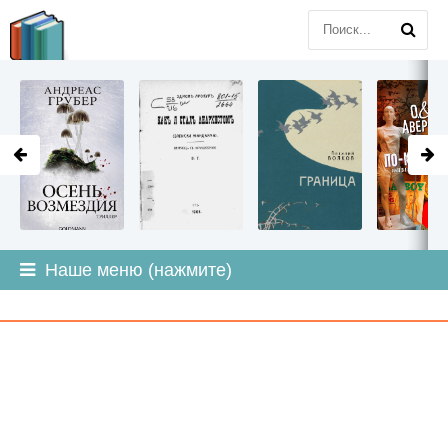
LITMIR
.ORG
Наше меню (нажмите)