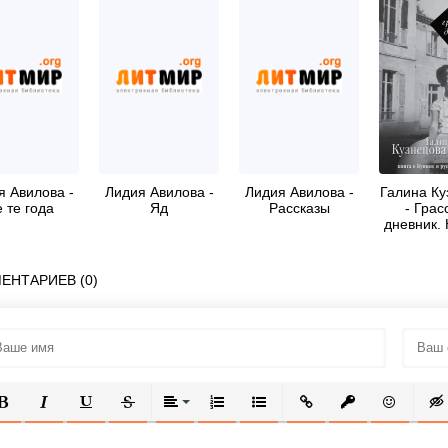
я Авилова -
Лидия Авилова -
Лидия Авилова -
Галина Ку
 те года
Яд
Рассказы
- Грас
дневник. 
Бунине и 
эмигр
ЕНТАРИЕВ (0)
ОЛУЖИРНЫЙ
КУРСИВ
ПОДЧЕРКНУТЫЙ
ЗАЧЕРКНУТЫЙ
ВЫРАВНИВАНИЕ
НУМЕРОВАННЫЙ СПИСОК
МАРКИРОВАННЫЙ СПИСОК
ВСТАВИТЬ ССЫЛКУ
ВСТАВИТЬ ЗАЩ
ВСТАВИТЬ
ВСТ