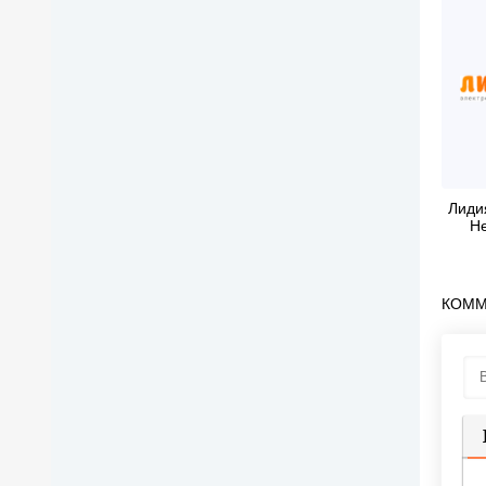
Лиди
He
КОММ
П