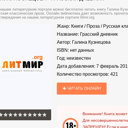
нашем литературном портале можно бесплатно читать книгу Галина Кузне
ская классическая проза. Онлайн библиотека дает возможность прочита
тверждения на нашем литературном портале litmir.org.
Жанр:
Книги
/
Проза
/
Русская кл
Название:
Грасский дневник
Автор:
Галина Кузнецова
ISBN:
нет данных
Год:
неизвестен
Дата добавления:
7 февраль 201
Количество просмотров:
421
ЧИТАТЬ ОНЛАЙН
Внимание! Книга может
Для несовершеннолетни
ЗАПРЕЩЕН!
Если в кни