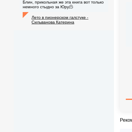
Блин, прикольная же эта книга вот только
немного стыдно за Юру🫠
Лето в пионерском галстуке -
Сильванова Катерина
Реко