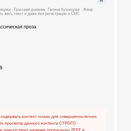
цова - Грасский дневник, Галина Кузнецова . Жанр:
ть весь текст и даже без регистрации и СМС
ассическая проза
9
 содержать контент только для совершеннолетних.
х просмотр данного контента
СТРОГО
ге присутствует наличие пропаганды ЛГБТ и