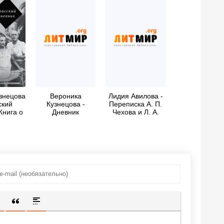
знецова
Вероника
Лидия Авилова -
ский
Кузнецова -
Переписка А. П.
Книга о
Дневник
Чехова и Л. А.
русской
штурмана
Авиловой
ации
ИЩЕННУЮ ССЫЛКУ
 СМАЙЛИК
АВКА СКРЫТОГО ТЕКСТА
ВСТАВКА ЦИТАТЫ
ВСТАВКА СПОЙЛЕРА