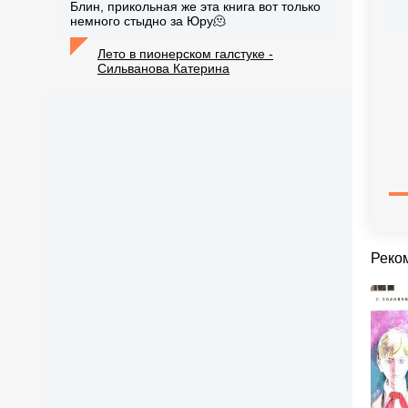
Блин, прикольная же эта книга вот только
немного стыдно за Юру🫠
Лето в пионерском галстуке -
Сильванова Катерина
Реко