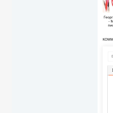
Геор
- 
пи
г
КОММ
П