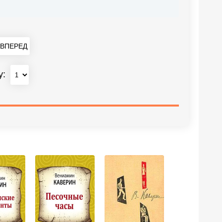
ВПЕРЕД
у: