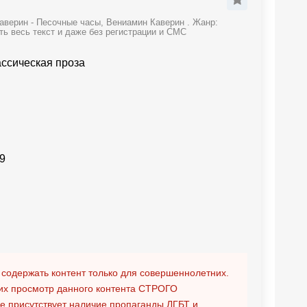
аверин - Песочные часы, Вениамин Каверин . Жанр:
ть весь текст и даже без регистрации и СМС
ассическая проза
9
 содержать контент только для совершеннолетних.
х просмотр данного контента
СТРОГО
ге присутствует наличие пропаганды ЛГБТ и