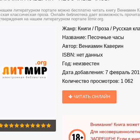
нашем литературном портале можно бесплатно читать книгу Вениамин К
ская классическая проза. Онлайн библиотека дает возможность прочита
тверждения на нашем литературном портале litmir.org.
Жанр:
Книги
/
Проза
/
Русская кл
Название:
Песочные часы
Автор:
Вениамин Каверин
ISBN:
нет данных
Год:
неизвестен
Дата добавления:
7 февраль 201
Количество просмотров:
1 062
ЧИТАТЬ ОНЛАЙН
Внимание! Книга может
Для несовершеннолетни
ЗАПРЕЩЕН!
Если в кни