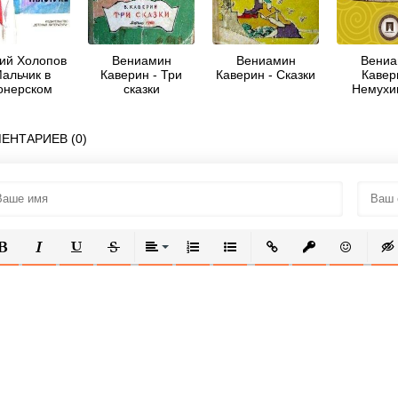
гий Холопов
Вениамин
Вениамин
Вениа
Мальчик в
Каверин - Три
Каверин - Сказки
Кавер
онерском
сказки
Немухи
алстуке
музык
ЕНТАРИЕВ (0)
ОЛУЖИРНЫЙ
КУРСИВ
ПОДЧЕРКНУТЫЙ
ЗАЧЕРКНУТЫЙ
ВЫРАВНИВАНИЕ
НУМЕРОВАННЫЙ СПИСОК
МАРКИРОВАННЫЙ СПИСОК
ВСТАВИТЬ ССЫЛКУ
ВСТАВИТЬ ЗАЩ
ВСТАВИТЬ
ВСТ