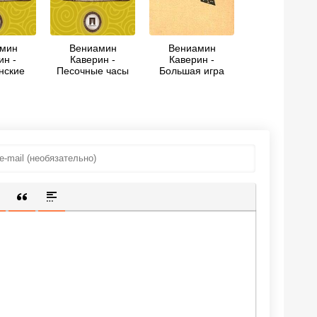
мин
Вениамин
Вениамин
ин -
Каверин -
Каверин -
нские
Песочные часы
Большая игра
анты
ИЩЕННУЮ ССЫЛКУ
 СМАЙЛИК
АВКА СКРЫТОГО ТЕКСТА
ВСТАВКА ЦИТАТЫ
ВСТАВКА СПОЙЛЕРА