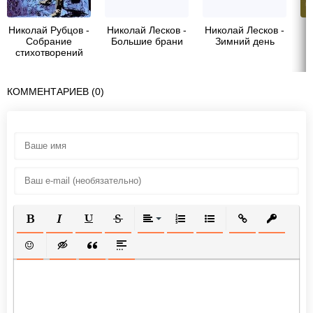
Николай Рубцов -
Николай Лесков -
Николай Лесков -
Собрание
Большие брани
Зимний день
стихотворений
КОММЕНТАРИЕВ (0)
ПОЛУЖИРНЫЙ
КУРСИВ
ПОДЧЕРКНУТЫЙ
ЗАЧЕРКНУТЫЙ
ВЫРАВНИВАНИЕ
НУМЕРОВАННЫЙ СПИСОК
МАРКИРОВАННЫЙ СП
ВСТАВИТЬ ССЫ
ВСТАВИТ
ВСТАВИТЬ СМАЙЛИК
ВСТАВКА СКРЫТОГО ТЕКСТА
ВСТАВКА ЦИТАТЫ
ВСТАВКА СПОЙЛЕРА