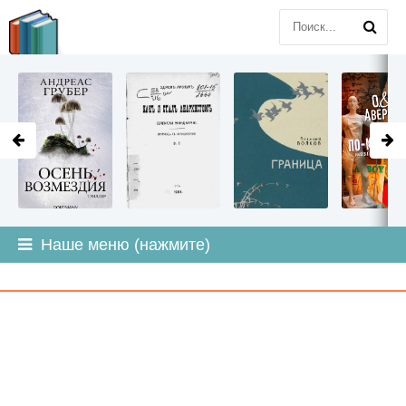
LITMIR
.ORG
Наше меню (нажмите)