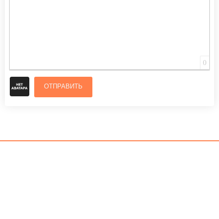
0
ОТПРАВИТЬ