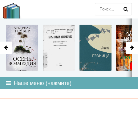
LITMIR
.ORG
Наше меню (нажмите)