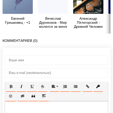
Евгений
Вячеслав
Александр
Гришковец - +1
Дурненков - Мир
Пятигорский -
молится за меня
Древний Человек
в Городе
КОММЕНТАРИЕВ (0)
ПОЛУЖИРНЫЙ
КУРСИВ
ПОДЧЕРКНУТЫЙ
ЗАЧЕРКНУТЫЙ
ВЫРАВНИВАНИЕ
НУМЕРОВАННЫЙ СПИСОК
МАРКИРОВАННЫЙ СП
ВСТАВИТЬ ССЫ
ВСТАВИТ
ВСТАВИТЬ СМАЙЛИК
ВСТАВКА СКРЫТОГО ТЕКСТА
ВСТАВКА ЦИТАТЫ
ВСТАВКА СПОЙЛЕРА