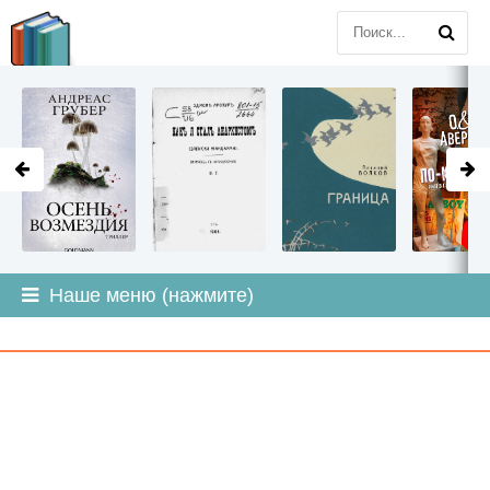
LITMIR
.ORG
Наше меню (нажмите)