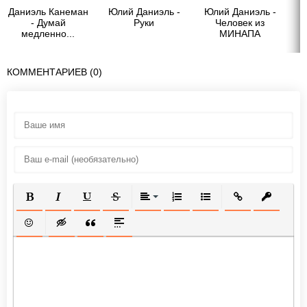
Даниэль Канеман
Юлий Даниэль -
Юлий Даниэль -
Ю
- Думай
Руки
Человек из
Г
медленно...
МИНАПА
решай быстро
КОММЕНТАРИЕВ (0)
ПОЛУЖИРНЫЙ
КУРСИВ
ПОДЧЕРКНУТЫЙ
ЗАЧЕРКНУТЫЙ
ВЫРАВНИВАНИЕ
НУМЕРОВАННЫЙ СПИСОК
МАРКИРОВАННЫЙ СП
ВСТАВИТЬ ССЫ
ВСТАВИТ
ВСТАВИТЬ СМАЙЛИК
ВСТАВКА СКРЫТОГО ТЕКСТА
ВСТАВКА ЦИТАТЫ
ВСТАВКА СПОЙЛЕРА