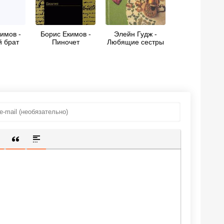
имов -
Борис Екимов -
Элейн Гудж -
 брат
Пиночет
Любящие сестры
ИЩЕННУЮ ССЫЛКУ
 СМАЙЛИК
АВКА СКРЫТОГО ТЕКСТА
ВСТАВКА ЦИТАТЫ
ВСТАВКА СПОЙЛЕРА