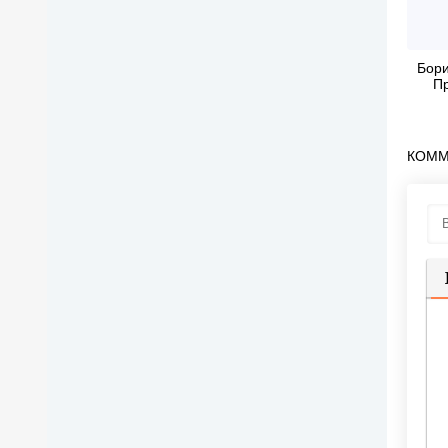
Бори
П
КОММ
П