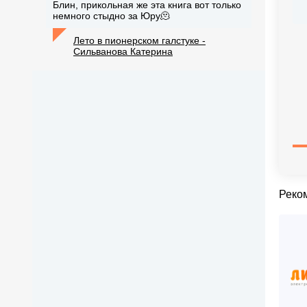
Блин, прикольная же эта книга вот только
немного стыдно за Юру🫠
Лето в пионерском галстуке -
Сильванова Катерина
Реко