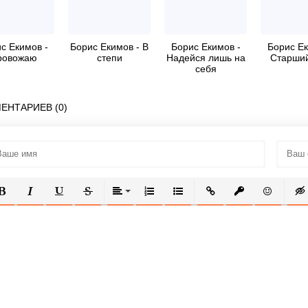
с Екимов -
Борис Екимов - В
Борис Екимов -
Борис Ек
ровожаю
степи
Надейся лишь на
Старший
себя
ЕНТАРИЕВ (0)
ОЛУЖИРНЫЙ
КУРСИВ
ПОДЧЕРКНУТЫЙ
ЗАЧЕРКНУТЫЙ
ВЫРАВНИВАНИЕ
НУМЕРОВАННЫЙ СПИСОК
МАРКИРОВАННЫЙ СПИСОК
ВСТАВИТЬ ССЫЛКУ
ВСТАВИТЬ ЗАЩ
ВСТАВИТЬ
ВСТ