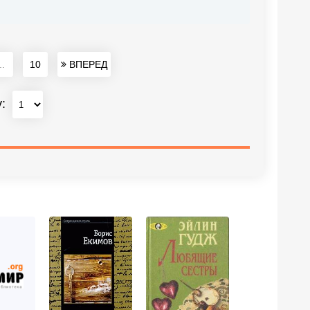
..
10
ВПЕРЕД
у: