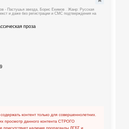
в - Пастушья звезда, Борис Екимов . Жанр: Русская
текст и даже без регистрации и СМС подтверждения на
ассическая проза
9
 содержать контент только для совершеннолетних.
х просмотр данного контента
СТРОГО
ге присутствует наличие пропаганды ЛГБТ и