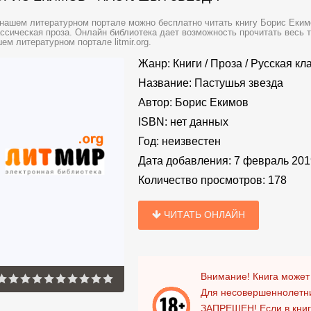
нашем литературном портале можно бесплатно читать книгу Борис Екимо
ссическая проза. Онлайн библиотека дает возможность прочитать весь 
ем литературном портале litmir.org.
Жанр:
Книги
/
Проза
/
Русская кл
Название:
Пастушья звезда
Автор:
Борис Екимов
ISBN:
нет данных
Год:
неизвестен
Дата добавления:
7 февраль 201
Количество просмотров:
178
ЧИТАТЬ ОНЛАЙН
Внимание! Книга может
Для несовершеннолетни
ЗАПРЕЩЕН!
Если в кни