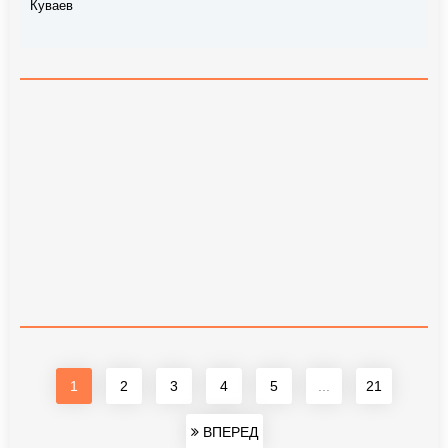
Куваев
1
2
3
4
5
...
21
ВПЕРЕД