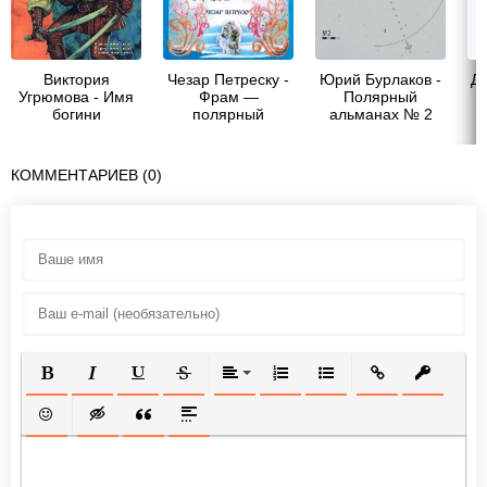
Виктория
Чезар Петреску -
Юрий Бурлаков -
Д
Угрюмова - Имя
Фрам —
Полярный
богини
полярный
альманах № 2
медведь
КОММЕНТАРИЕВ (0)
ПОЛУЖИРНЫЙ
КУРСИВ
ПОДЧЕРКНУТЫЙ
ЗАЧЕРКНУТЫЙ
ВЫРАВНИВАНИЕ
НУМЕРОВАННЫЙ СПИСОК
МАРКИРОВАННЫЙ СП
ВСТАВИТЬ ССЫ
ВСТАВИТ
ВСТАВИТЬ СМАЙЛИК
ВСТАВКА СКРЫТОГО ТЕКСТА
ВСТАВКА ЦИТАТЫ
ВСТАВКА СПОЙЛЕРА