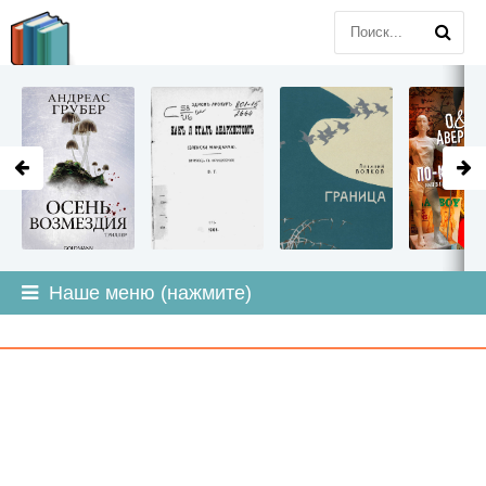
LITMIR
.ORG
Наше меню (нажмите)