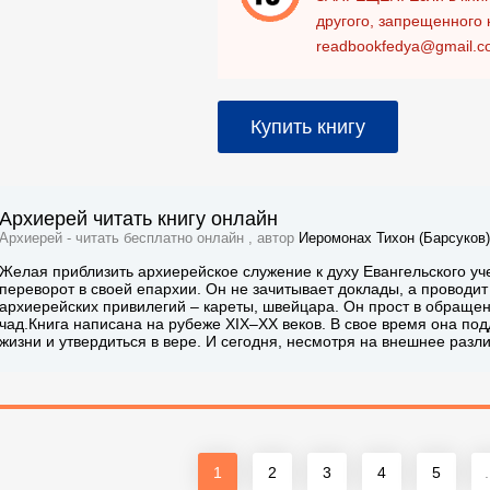
другого, запрещенного 
readbookfedya@gmail.c
Купить книгу
Архиерей читать книгу онлайн
Архиерей - читать бесплатно онлайн , автор
Иеромонах Тихон (Барсуков)
Желая приблизить архиерейское служение к духу Евангельского уч
переворот в своей епархии. Он не зачитывает доклады, а проводи
архиерейских привилегий – кареты, швейцара. Он прост в обращен
чад.Книга написана на рубеже XIX–XX веков. В свое время она по
жизни и утвердиться в вере. И сегодня, несмотря на внешнее разли
1
2
3
4
5
.