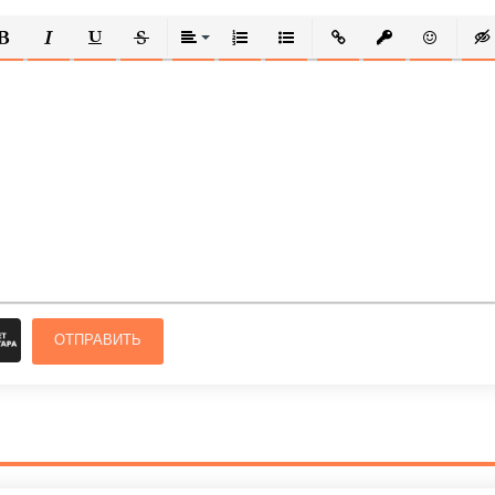
ОЛУЖИРНЫЙ
КУРСИВ
ПОДЧЕРКНУТЫЙ
ЗАЧЕРКНУТЫЙ
ВЫРАВНИВАНИЕ
НУМЕРОВАННЫЙ СПИСОК
МАРКИРОВАННЫЙ СПИСОК
ВСТАВИТЬ ССЫЛКУ
ВСТАВИТЬ ЗАЩ
ВСТАВИТЬ
ВСТ
ОТПРАВИТЬ