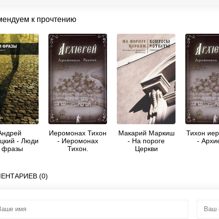
мендуем к прочтению
Андрей
Иеромонах Тихон
Макарий Маркиш
Тихон ие
цкий - Люди
- Иеромонах
- На пороге
- Архи
 фразы
Тихон.
Церкви
сборник)
АРХИЕРЕЙ.
ЕНТАРИЕВ (0)