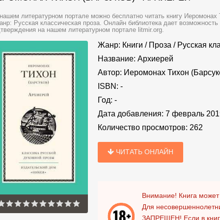
нашем литературном портале можно бесплатно читать книгу Иеромонах Т
анр: Русская классическая проза. Онлайн библиотека дает возможность 
тверждения на нашем литературном портале litmir.org.
Жанр:
Книги
/
Проза
/
Русская кл
Название:
Архиерей
Автор:
Иеромонах Тихон (Барсук
ISBN:
-
Год:
-
Дата добавления:
7 февраль 201
Количество просмотров:
262
ЧИТАТЬ ОНЛАЙН
Внимание! Книга может
Для несовершеннолетни
ЗАПРЕЩЕН!
Если в кни