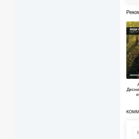
Реко
Десни
и
(
КОММ