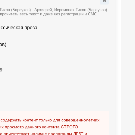
ихон (Барсуков) - Архиерей, Иеромонах Тихон (Барсуков)
прочитать весь текст и даже без регистрации и СМС
ассическая проза
ов)
9
 содержать контент только для совершеннолетних.
х просмотр данного контента
СТРОГО
ге присутствует наличие пропаганды ЛГБТ и