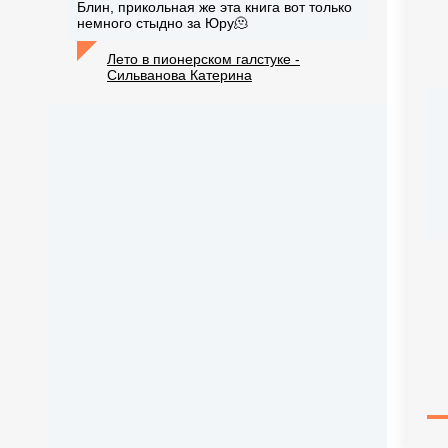
Блин, прикольная же эта книга вот только
немного стыдно за Юру🫠
Лето в пионерском галстуке -
Сильванова Катерина