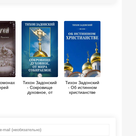
ромонах
Тихон Задонский
Тихон Задонский
ерей
- Сокровище
- Об истинном
духовное, от
христианстве
мира собираемое