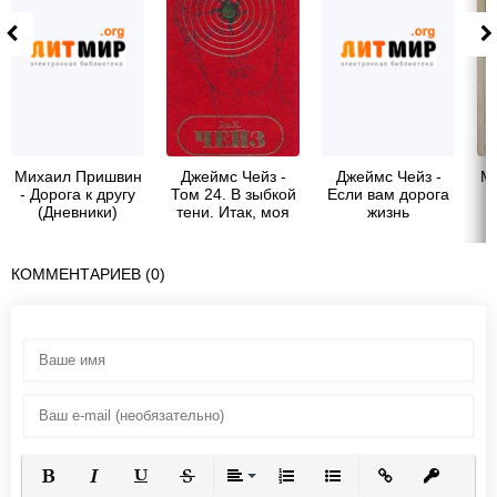
Михаил Пришвин
Джеймс Чейз -
Джеймс Чейз -
М
- Дорога к другу
Том 24. В зыбкой
Если вам дорога
(Дневники)
тени. Итак, моя
жизнь
милая... Если вам
дорога жизнь.
КОММЕНТАРИЕВ (0)