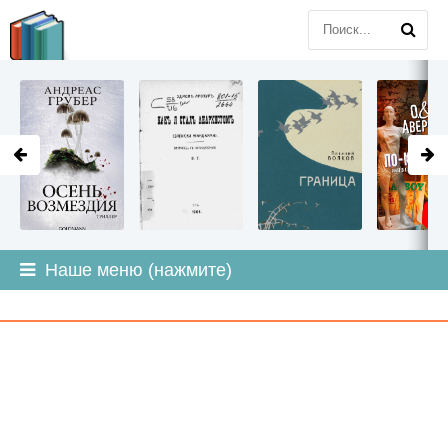
LITMIR
.ORG
Наше меню (нажмите)