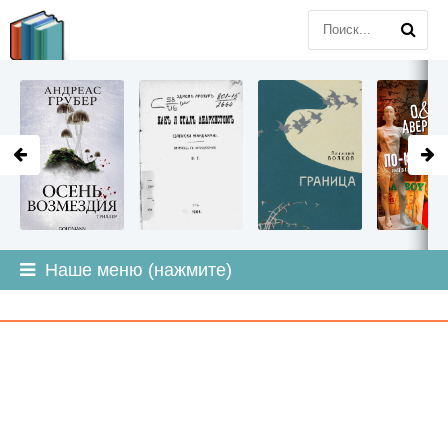
LITMIR
.ORG
Наше меню (нажмите)