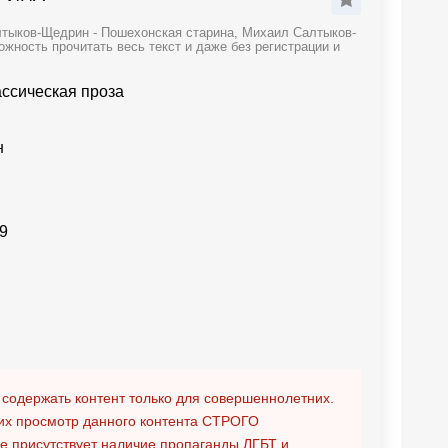
лтыков-Щедрин - Пошехонская старина, Михаил Салтыков-
жность прочитать весь текст и даже без регистрации и
ассическая проза
н
9
 содержать контент только для совершеннолетних.
х просмотр данного контента
СТРОГО
ге присутствует наличие пропаганды ЛГБТ и