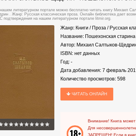
нашем литературном портале можно бесплатно читать книгу Михаил Са
рин . Жанр: Русская классическая проза. Онлайн библиотека дает возмо
 подтверждения на нашем литературном портале litmir.org.
Жанр:
Книги
/
Проза
/
Русская кл
Название:
Пошехонская старина
Автор:
Михаил Салтыков-Щедри
ISBN:
нет данных
Год:
-
Дата добавления:
7 февраль 201
Количество просмотров:
598
ЧИТАТЬ ОНЛАЙН
Внимание! Книга может
Для несовершеннолетни
ЗАПРЕЩЕН!
Если в кни