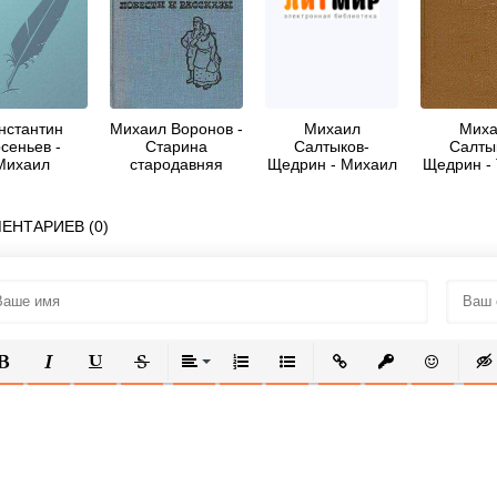
нстантин
Михаил Воронов -
Михаил
Миха
сеньев -
Старина
Салтыков-
Салты
Михаил
стародавняя
Щедрин - Михаил
Щедрин - 
графович
Евграфович
Пошехо
алтыков-
Салтыков-
стар
Щедрин
Щедрин - об
ЕНТАРИЕВ (0)
авторе
ОЛУЖИРНЫЙ
КУРСИВ
ПОДЧЕРКНУТЫЙ
ЗАЧЕРКНУТЫЙ
ВЫРАВНИВАНИЕ
НУМЕРОВАННЫЙ СПИСОК
МАРКИРОВАННЫЙ СПИСОК
ВСТАВИТЬ ССЫЛКУ
ВСТАВИТЬ ЗАЩ
ВСТАВИТЬ
ВСТ