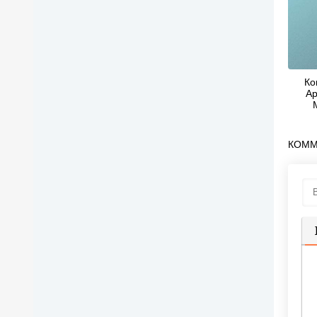
Ко
Ар
Ев
С
КОММ
П