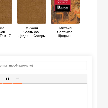
ил
Михаил
Михаил
ков-
Салтыков-
Салтыков-
Том 17.
Щедрин - Сатиры
Щедрин -
нская
в прозе
Помпадуры и
ина
помпадурши
ИЩЕННУЮ ССЫЛКУ
 СМАЙЛИК
АВКА СКРЫТОГО ТЕКСТА
ВСТАВКА ЦИТАТЫ
ВСТАВКА СПОЙЛЕРА