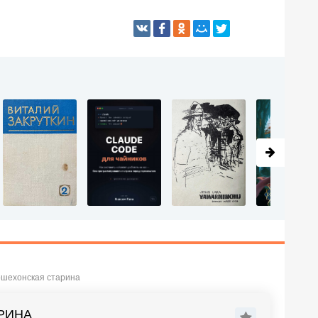
ошехонская старина
РИНА