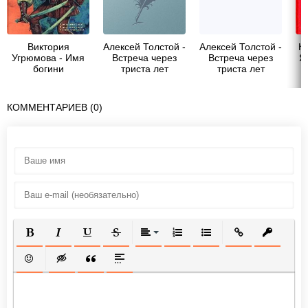
Виктория
Алексей Толстой -
Алексей Толстой -
К
Угрюмова - Имя
Встреча через
Встреча через
Я
богини
триста лет
триста лет
КОММЕНТАРИЕВ (0)
ПОЛУЖИРНЫЙ
КУРСИВ
ПОДЧЕРКНУТЫЙ
ЗАЧЕРКНУТЫЙ
ВЫРАВНИВАНИЕ
НУМЕРОВАННЫЙ СПИСОК
МАРКИРОВАННЫЙ СП
ВСТАВИТЬ ССЫ
ВСТАВИТ
ВСТАВИТЬ СМАЙЛИК
ВСТАВКА СКРЫТОГО ТЕКСТА
ВСТАВКА ЦИТАТЫ
ВСТАВКА СПОЙЛЕРА