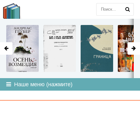
LITMIR
.ORG
Наше меню (нажмите)