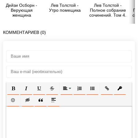
Дейзи Осборн -
Лев Толстой -
Лев Толстой -
Верующая
Утро помещика
Полное собрание
По
женщина
сочинений. Том 4.
со
Утро помещика
се
КОММЕНТАРИЕВ (0)
ПОЛУЖИРНЫЙ
КУРСИВ
ПОДЧЕРКНУТЫЙ
ЗАЧЕРКНУТЫЙ
ВЫРАВНИВАНИЕ
НУМЕРОВАННЫЙ СПИСОК
МАРКИРОВАННЫЙ СП
ВСТАВИТЬ ССЫ
ВСТАВИТ
ВСТАВИТЬ СМАЙЛИК
ВСТАВКА СКРЫТОГО ТЕКСТА
ВСТАВКА ЦИТАТЫ
ВСТАВКА СПОЙЛЕРА