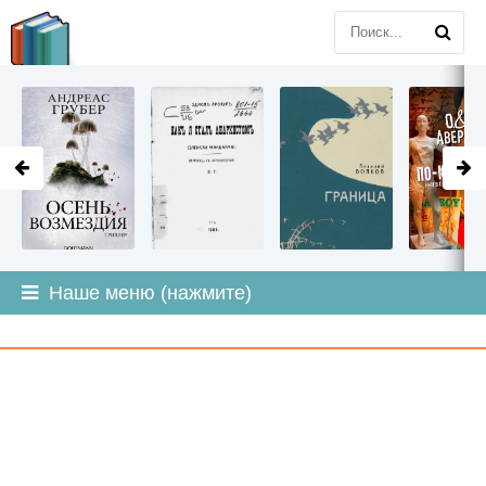
LITMIR
.ORG
Наше меню (нажмите)