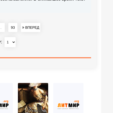
..
93
ВПЕРЕД
у: