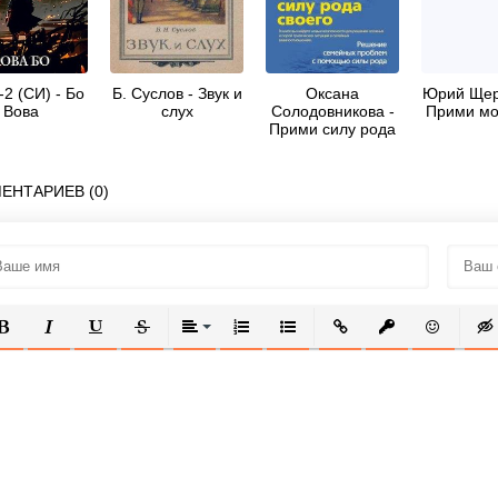
-2 (СИ) - Бо
Б. Суслов - Звук и
Оксана
Юрий Щер
Вова
слух
Солодовникова -
Прими мо
Прими силу рода
своего
ЕНТАРИЕВ (0)
ОЛУЖИРНЫЙ
КУРСИВ
ПОДЧЕРКНУТЫЙ
ЗАЧЕРКНУТЫЙ
ВЫРАВНИВАНИЕ
НУМЕРОВАННЫЙ СПИСОК
МАРКИРОВАННЫЙ СПИСОК
ВСТАВИТЬ ССЫЛКУ
ВСТАВИТЬ ЗАЩ
ВСТАВИТЬ
ВСТ