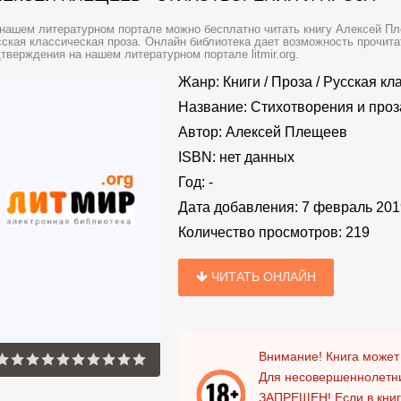
нашем литературном портале можно бесплатно читать книгу Алексей Пл
ская классическая проза. Онлайн библиотека дает возможность прочита
тверждения на нашем литературном портале litmir.org.
Жанр:
Книги
/
Проза
/
Русская кл
Название:
Стихотворения и проз
Автор:
Алексей Плещеев
ISBN:
нет данных
Год:
-
Дата добавления:
7 февраль 201
Количество просмотров:
219
ЧИТАТЬ ОНЛАЙН
Внимание! Книга может
Для несовершеннолетни
ЗАПРЕЩЕН!
Если в кни