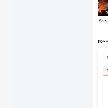
Роркх
КОММ
П