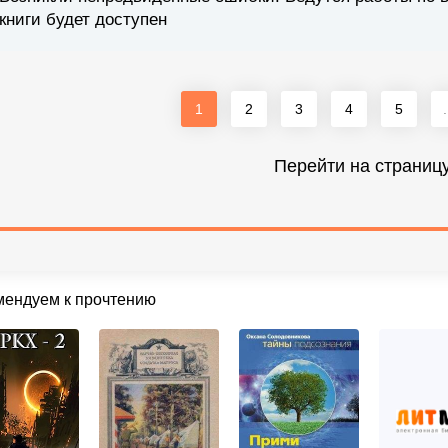
книги будет доступен
1
2
3
4
5
.
Перейти на страниц
мендуем к прочтению