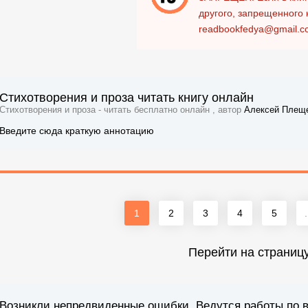
другого, запрещенного 
readbookfedya@gmail.c
Стихотворения и проза читать книгу онлайн
Стихотворения и проза - читать бесплатно онлайн , автор
Алексей Плещ
Введите сюда краткую аннотацию
1
2
3
4
5
.
Перейти на страниц
Возникли непредвиденные ошибки. Ведутся работы по 