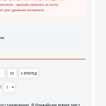
контента - просьба написать на почту
om
для удаления материала
еев
..
93
ВПЕРЕД
у:
восстановлению. В ближайшее время текст