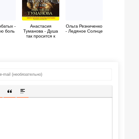
батых -
Анастасия
Ольга Резниченко
ю боль
Туманова - Душа
- Ледяное Солнце
так просится к
тебе
ИЩЕННУЮ ССЫЛКУ
 СМАЙЛИК
АВКА СКРЫТОГО ТЕКСТА
ВСТАВКА ЦИТАТЫ
ВСТАВКА СПОЙЛЕРА