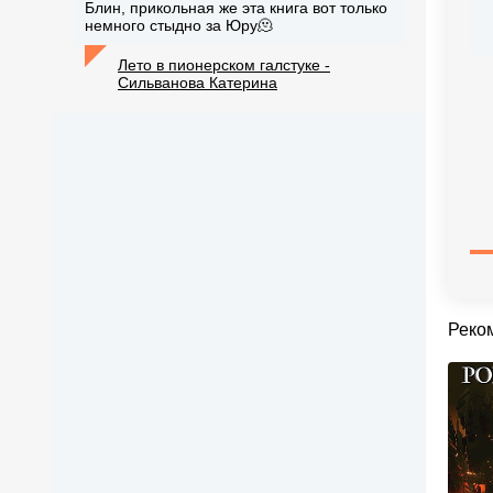
Блин, прикольная же эта книга вот только
немного стыдно за Юру🫠
Лето в пионерском галстуке -
Сильванова Катерина
Реко