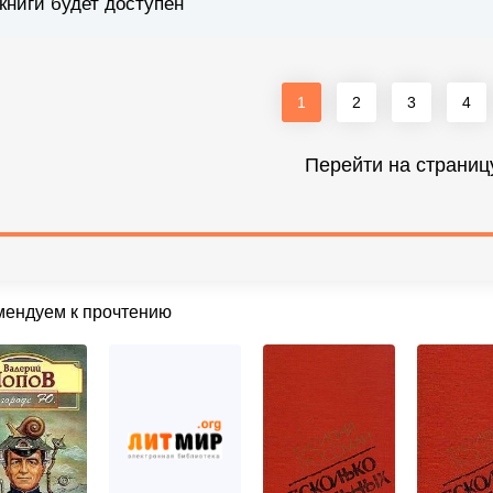
книги будет доступен
1
2
3
4
Перейти на страниц
мендуем к прочтению