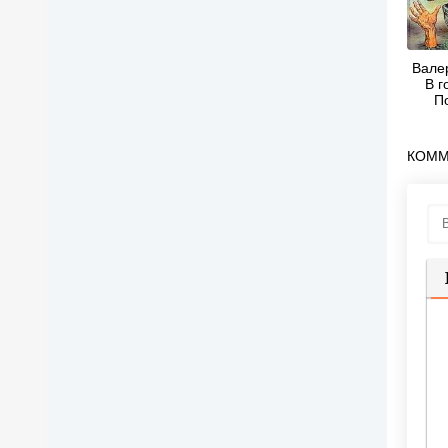
Вале
В г
П
р
КОММ
П