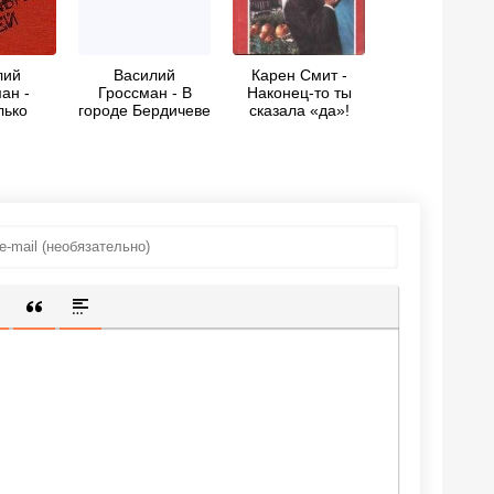
лий
Василий
Карен Смит -
ан -
Гроссман - В
Наконец-то ты
лько
городе Бердичеве
сказала «да»!
х дней
ИЩЕННУЮ ССЫЛКУ
 СМАЙЛИК
АВКА СКРЫТОГО ТЕКСТА
ВСТАВКА ЦИТАТЫ
ВСТАВКА СПОЙЛЕРА