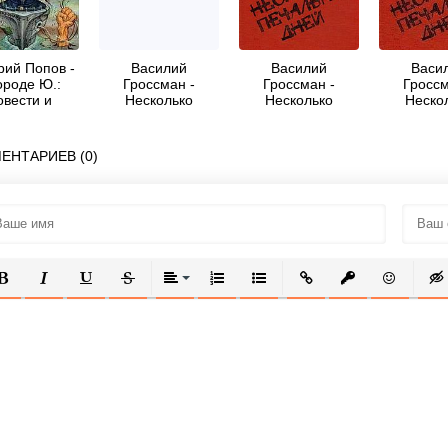
рий Попов -
Василий
Василий
Васи
ороде Ю.:
Гроссман -
Гроссман -
Гроссм
овести и
Несколько
Несколько
Неско
ассказы
печальных дней
печальных дней
печальны
(Повести и
(Повести и
рассказы)
рассказы)
ЕНТАРИЕВ (0)
ОЛУЖИРНЫЙ
КУРСИВ
ПОДЧЕРКНУТЫЙ
ЗАЧЕРКНУТЫЙ
ВЫРАВНИВАНИЕ
НУМЕРОВАННЫЙ СПИСОК
МАРКИРОВАННЫЙ СПИСОК
ВСТАВИТЬ ССЫЛКУ
ВСТАВИТЬ ЗАЩ
ВСТАВИТЬ
ВСТ