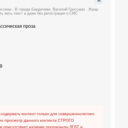
ссман - В городе Бердичеве, Василий Гроссман . Жанр:
ть весь текст и даже без регистрации и СМС
ассическая проза
9
 содержать контент только для совершеннолетних.
х просмотр данного контента
СТРОГО
ге присутствует наличие пропаганды ЛГБТ и