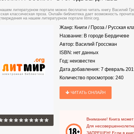
нашем литературном портале можно бесплатно читать книгу Василий Гро
ская классическая проза. Онлайн библиотека дает возможность прочита
тверждения на нашем литературном портале litmir.org.
Жанр:
Книги
/
Проза
/
Русская кл
Название:
В городе Бердичеве
Автор:
Василий Гроссман
ISBN:
нет данных
Год:
неизвестен
Дата добавления:
7 февраль 201
Количество просмотров:
240
ЧИТАТЬ ОНЛАЙН
Внимание! Книга может
Для несовершеннолетни
ЗАПРЕЩЕН!
Если в кни