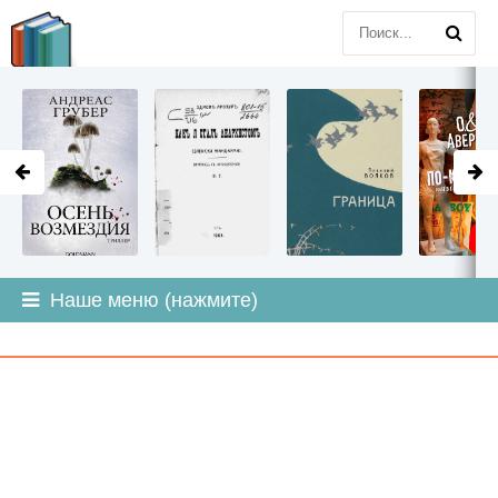
LITMIR
.ORG
Наше меню (нажмите)