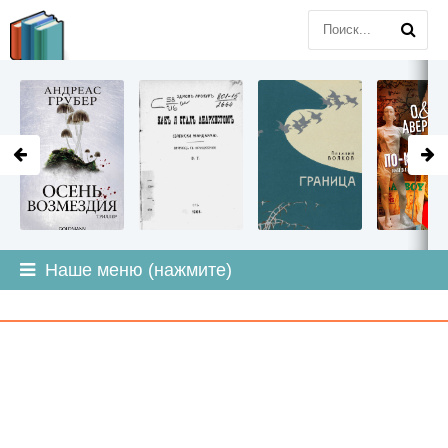
LITMIR
.ORG
Наше меню (нажмите)