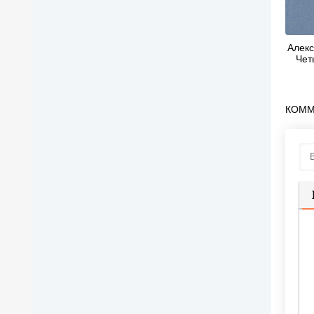
Алекс
Чет
КОММ
П