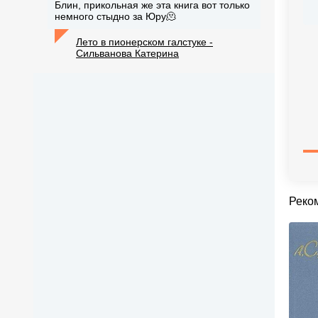
Блин, прикольная же эта книга вот только
немного стыдно за Юру🫠
Лето в пионерском галстуке -
Сильванова Катерина
Реко