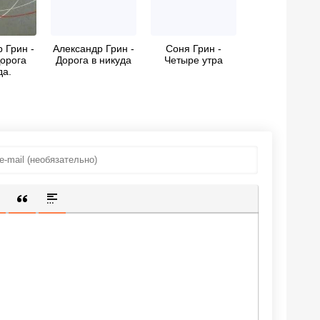
 Грин -
Александр Грин -
Соня Грин -
Дорога
Дорога в никуда
Четыре утра
да.
рафическая
сть
ИЩЕННУЮ ССЫЛКУ
 СМАЙЛИК
АВКА СКРЫТОГО ТЕКСТА
ВСТАВКА ЦИТАТЫ
ВСТАВКА СПОЙЛЕРА