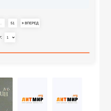
..
51
ВПЕРЕД
у: