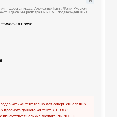
рин - Дорога никуда, Александр Грин . Жанр: Русская
текст и даже без регистрации и СМС подтверждения на
ассическая проза
9
 содержать контент только для совершеннолетних.
х просмотр данного контента
СТРОГО
ге присутствует наличие пропаганды ЛГБТ и