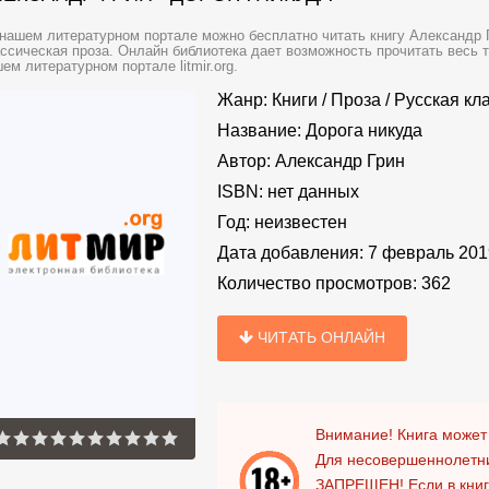
нашем литературном портале можно бесплатно читать книгу Александр Г
ссическая проза. Онлайн библиотека дает возможность прочитать весь 
ем литературном портале litmir.org.
Жанр:
Книги
/
Проза
/
Русская кл
Название:
Дорога никуда
Автор:
Александр Грин
ISBN:
нет данных
Год:
неизвестен
Дата добавления:
7 февраль 201
Количество просмотров:
362
ЧИТАТЬ ОНЛАЙН
Внимание! Книга может
Для несовершеннолетни
ЗАПРЕЩЕН!
Если в кни