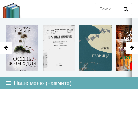
LITMIR
.ORG
Наше меню (нажмите)