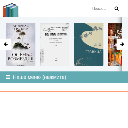
LITMIR
.ORG
Наше меню (нажмите)