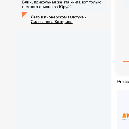
Блин, прикольная же эта книга вот только
немного стыдно за Юру🫠
Лето в пионерском галстуке -
Сильванова Катерина
Реко