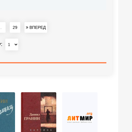
..
29
ВПЕРЕД
у: