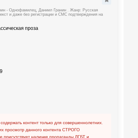
нин - Однофамилец, Даниил Гранин . Жанр: Русская
текст и даже без регистрации и СМС подтверждения на
ассическая проза
9
 содержать контент только для совершеннолетних.
х просмотр данного контента
СТРОГО
ге присутствует наличие пропаганды ЛГБТ и