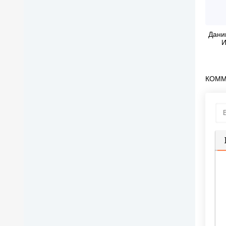
Дани
И
КОММ
П