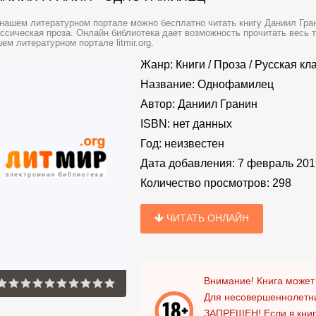
нашем литературном портале можно бесплатно читать книгу Даниил Гра
ссическая проза. Онлайн библиотека дает возможность прочитать весь 
ем литературном портале litmir.org.
Жанр:
Книги
/
Проза
/
Русская кл
Название:
Однофамилец
Автор:
Даниил Гранин
ISBN:
нет данных
Год:
неизвестен
Дата добавления:
7 февраль 201
Количество просмотров:
298
ЧИТАТЬ ОНЛАЙН
Внимание! Книга может
Для несовершеннолетни
ЗАПРЕЩЕН!
Если в кни