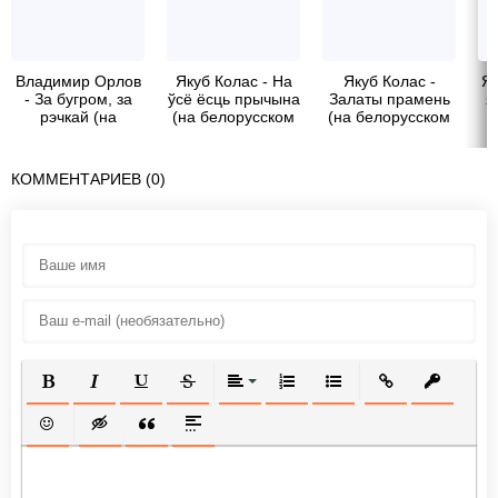
Владимир Орлов
Якуб Колас - На
Якуб Колас -
Як
- За бугром, за
ўсё ёсць прычына
Залаты прамень
я
рэчкай (на
(на белорусском
(на белорусском
белорусском
языке)
языке)
языке)
КОММЕНТАРИЕВ (0)
ПОЛУЖИРНЫЙ
КУРСИВ
ПОДЧЕРКНУТЫЙ
ЗАЧЕРКНУТЫЙ
ВЫРАВНИВАНИЕ
НУМЕРОВАННЫЙ СПИСОК
МАРКИРОВАННЫЙ СП
ВСТАВИТЬ ССЫ
ВСТАВИТ
ВСТАВИТЬ СМАЙЛИК
ВСТАВКА СКРЫТОГО ТЕКСТА
ВСТАВКА ЦИТАТЫ
ВСТАВКА СПОЙЛЕРА