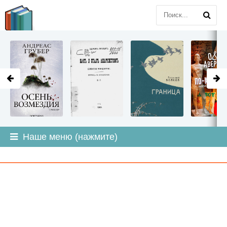
LITMIR
.ORG
Наше меню (нажмите)