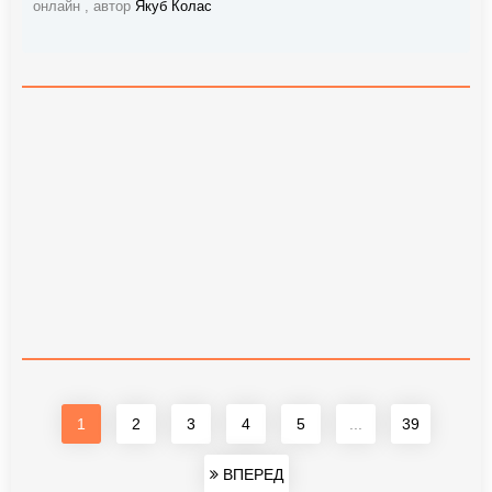
онлайн , автор
Якуб Колас
1
2
3
4
5
...
39
ВПЕРЕД