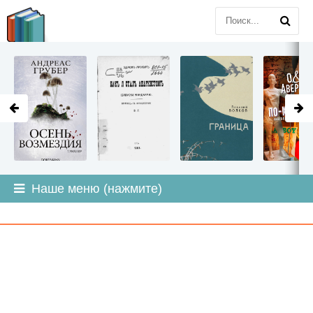
LITMIR
.ORG
Наше меню (нажмите)