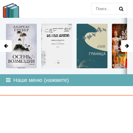
LITMIR
.ORG
Наше меню (нажмите)