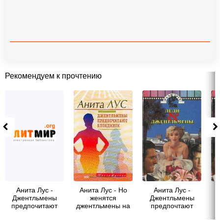
Рекомендуем к прочтению
Анита Лус -
Анита Лус - Но
Анита Лус -
Джентльмены
женятся
Джентльмены
предпочитают
джентльмены на
предпочтают
блондинок
брюнетках
блондинок