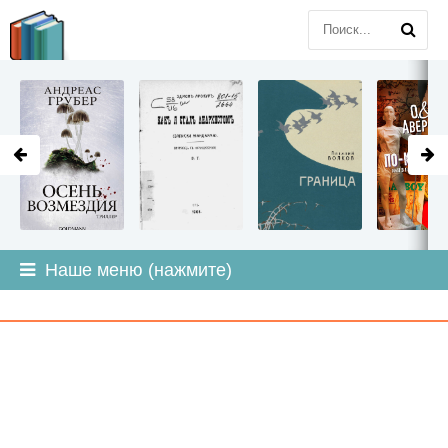
LITMIR
.ORG
Наше меню (нажмите)