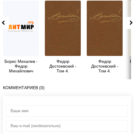
Борис Михалев -
Федор
Федор
В
Федор
Достоевский -
Достоевский -
Михайлович
Том 4.
Том 4.
к
Достоевский
Произведения
Униженные и
1861-1866
оскорбленные.
Повести и
КОММЕНТАРИЕВ (0)
рассказы 1862-
1866. Игрок.