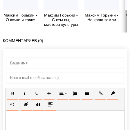
Максим Горький -
Максим Горький -
Максим Горький -
Ма
О кочке и точке
С кем вы,
На краю земли
мастера культуры
КОММЕНТАРИЕВ (0)
ПОЛУЖИРНЫЙ
КУРСИВ
ПОДЧЕРКНУТЫЙ
ЗАЧЕРКНУТЫЙ
ВЫРАВНИВАНИЕ
НУМЕРОВАННЫЙ СПИСОК
МАРКИРОВАННЫЙ СП
ВСТАВИТЬ ССЫ
ВСТАВИТ
ВСТАВИТЬ СМАЙЛИК
ВСТАВКА СКРЫТОГО ТЕКСТА
ВСТАВКА ЦИТАТЫ
ВСТАВКА СПОЙЛЕРА