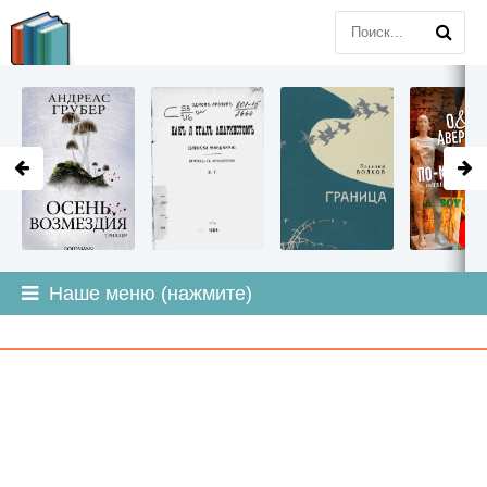
LITMIR
.ORG
Наше меню (нажмите)