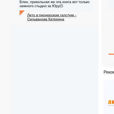
Блин, прикольная же эта книга вот только
немного стыдно за Юру🫠
Лето в пионерском галстуке -
Сильванова Катерина
Реко