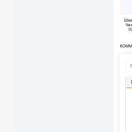
Шам
Че
П
"Анто
КОММ
П