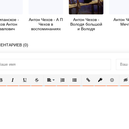
панское -
Антон Чехов - А П
Антон Чехов -
Антон Ч
хов Антон
Чехов в
Володя большой
Меч
авлович
воспоминаниях
и Володя
ша Чехонте"
современников
маленький
ЕНТАРИЕВ (0)
ОЛУЖИРНЫЙ
КУРСИВ
ПОДЧЕРКНУТЫЙ
ЗАЧЕРКНУТЫЙ
ВЫРАВНИВАНИЕ
НУМЕРОВАННЫЙ СПИСОК
МАРКИРОВАННЫЙ СПИСОК
ВСТАВИТЬ ССЫЛКУ
ВСТАВИТЬ ЗАЩ
ВСТАВИТЬ
ВСТ