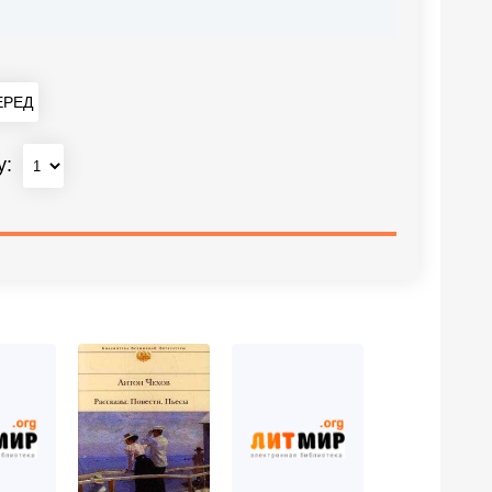
РЕД
у: