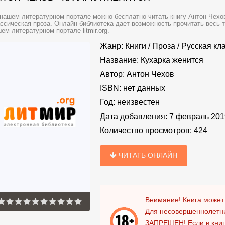
нашем литературном портале можно бесплатно читать книгу Антон Чехов
ссическая проза. Онлайн библиотека дает возможность прочитать весь 
ем литературном портале litmir.org.
Жанр:
Книги
/
Проза
/
Русская кл
Название:
Кухарка женится
Автор:
Антон Чехов
ISBN:
нет данных
Год:
неизвестен
Дата добавления:
7 февраль 201
Количество просмотров:
424
ЧИТАТЬ ОНЛАЙН
Внимание! Книга может
Для несовершеннолетни
ЗАПРЕЩЕН!
Если в кни