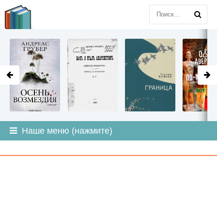
LITMIR
.ORG
Наше меню (нажмите)