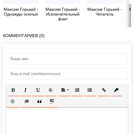
Максим Горький -
Максим Горький -
Максим Горький -
Ма
Однажды осенью
Исключительный
Читатель
факт
КОММЕНТАРИЕВ (0)
ПОЛУЖИРНЫЙ
КУРСИВ
ПОДЧЕРКНУТЫЙ
ЗАЧЕРКНУТЫЙ
ВЫРАВНИВАНИЕ
НУМЕРОВАННЫЙ СПИСОК
МАРКИРОВАННЫЙ СП
ВСТАВИТЬ ССЫ
ВСТАВИТ
ВСТАВИТЬ СМАЙЛИК
ВСТАВКА СКРЫТОГО ТЕКСТА
ВСТАВКА ЦИТАТЫ
ВСТАВКА СПОЙЛЕРА