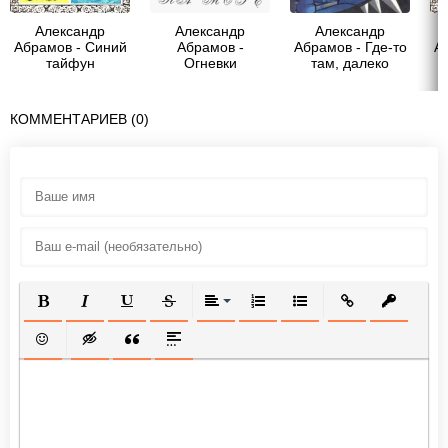
Александр
Александр
Александр
Абрамов - Синий
Абрамов -
Абрамов - Где-то
А
тайфун
Огневки
там, далеко
КОММЕНТАРИЕВ (0)
ПОЛУЖИРНЫЙ
КУРСИВ
ПОДЧЕРКНУТЫЙ
ЗАЧЕРКНУТЫЙ
ВЫРАВНИВАНИЕ
НУМЕРОВАННЫЙ СПИСОК
МАРКИРОВАННЫЙ СП
ВСТАВИТЬ ССЫ
ВСТАВИТ
ВСТАВИТЬ СМАЙЛИК
ВСТАВКА СКРЫТОГО ТЕКСТА
ВСТАВКА ЦИТАТЫ
ВСТАВКА СПОЙЛЕРА