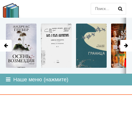
LITMIR
.ORG
Наше меню (нажмите)