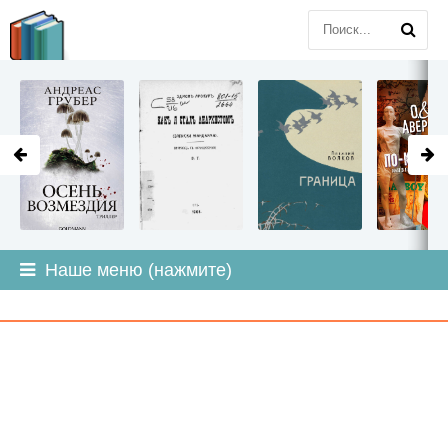
LITMIR
.ORG
Наше меню (нажмите)