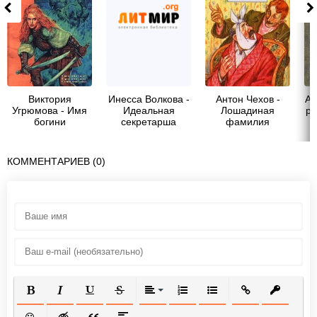
Виктория
Инесса Волкова -
Антон Чехов -
Ай
Угрюмова - Имя
Идеальная
Лошадиная
ра
богини
секретарша
фамилия
КОММЕНТАРИЕВ (0)
ПОЛУЖИРНЫЙ
КУРСИВ
ПОДЧЕРКНУТЫЙ
ЗАЧЕРКНУТЫЙ
ВЫРАВНИВАНИЕ
НУМЕРОВАННЫЙ СПИСОК
МАРКИРОВАННЫЙ СП
ВСТАВИТЬ ССЫ
ВСТАВИТ