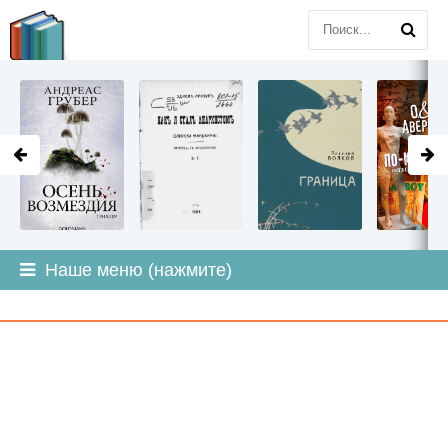
LITMIR
.ORG
Наше меню (нажмите)