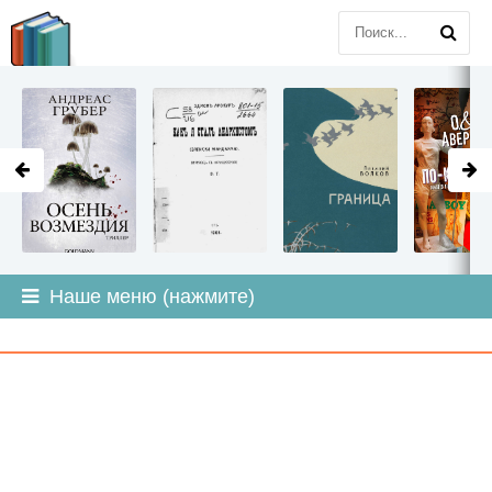
LITMIR
.ORG
Наше меню (нажмите)