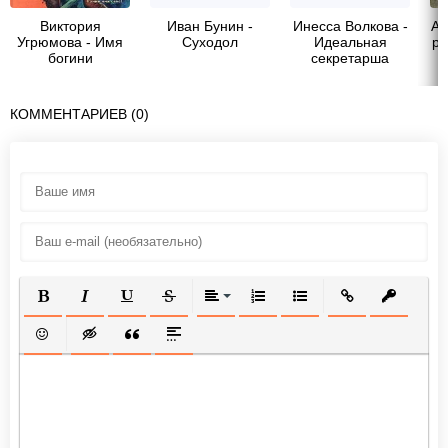
Виктория
Иван Бунин -
Инесса Волкова -
Ай
Угрюмова - Имя
Суходол
Идеальная
ра
богини
секретарша
КОММЕНТАРИЕВ (0)
ПОЛУЖИРНЫЙ
КУРСИВ
ПОДЧЕРКНУТЫЙ
ЗАЧЕРКНУТЫЙ
ВЫРАВНИВАНИЕ
НУМЕРОВАННЫЙ СПИСОК
МАРКИРОВАННЫЙ СП
ВСТАВИТЬ ССЫ
ВСТАВИТ
ВСТАВИТЬ СМАЙЛИК
ВСТАВКА СКРЫТОГО ТЕКСТА
ВСТАВКА ЦИТАТЫ
ВСТАВКА СПОЙЛЕРА