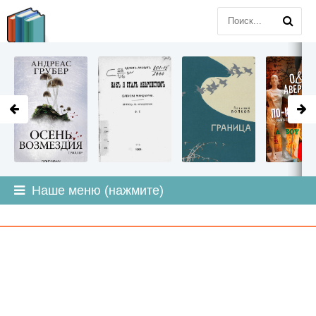
LITMIR
.ORG
Наше меню (нажмите)