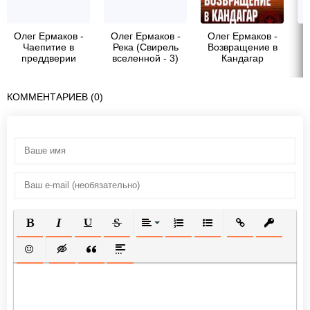
Олег Ермаков -
Олег Ермаков -
Олег Ермаков -
О
Чаепитие в
Река (Свирель
Возвращение в
преддверии
вселенной - 3)
Кандагар
КОММЕНТАРИЕВ (0)
ПОЛУЖИРНЫЙ
КУРСИВ
ПОДЧЕРКНУТЫЙ
ЗАЧЕРКНУТЫЙ
ВЫРАВНИВАНИЕ
НУМЕРОВАННЫЙ СПИСОК
МАРКИРОВАННЫЙ СП
ВСТАВИТЬ ССЫ
ВСТАВИТ
ВСТАВИТЬ СМАЙЛИК
ВСТАВКА СКРЫТОГО ТЕКСТА
ВСТАВКА ЦИТАТЫ
ВСТАВКА СПОЙЛЕРА