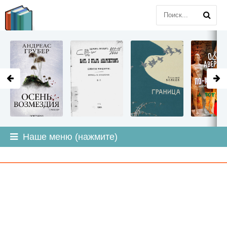
LITMIR
.ORG
Наше меню (нажмите)