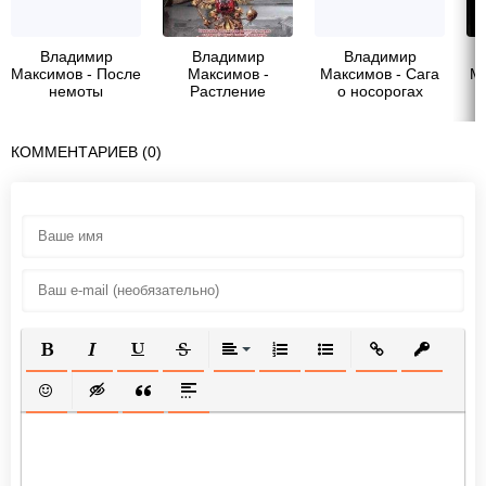
Владимир
Владимир
Владимир
Максимов - После
Максимов -
Максимов - Сага
М
немоты
Растление
о носорогах
великой империи
КОММЕНТАРИЕВ (0)
ПОЛУЖИРНЫЙ
КУРСИВ
ПОДЧЕРКНУТЫЙ
ЗАЧЕРКНУТЫЙ
ВЫРАВНИВАНИЕ
НУМЕРОВАННЫЙ СПИСОК
МАРКИРОВАННЫЙ СП
ВСТАВИТЬ ССЫ
ВСТАВИТ
ВСТАВИТЬ СМАЙЛИК
ВСТАВКА СКРЫТОГО ТЕКСТА
ВСТАВКА ЦИТАТЫ
ВСТАВКА СПОЙЛЕРА