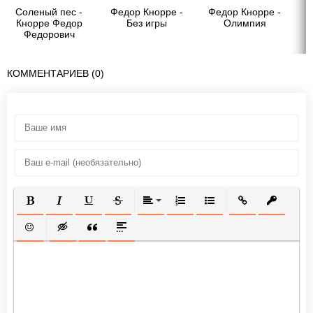
Соленый пес -
Федор Кнорре -
Федор Кнорре -
Ф
Кнорре Федор
Без игры
Олимпия
Федорович
КОММЕНТАРИЕВ (0)
ПОЛУЖИРНЫЙ
КУРСИВ
ПОДЧЕРКНУТЫЙ
ЗАЧЕРКНУТЫЙ
ВЫРАВНИВАНИЕ
НУМЕРОВАННЫЙ СПИСОК
МАРКИРОВАННЫЙ СП
ВСТАВИТЬ ССЫ
ВСТАВИТ
ВСТАВИТЬ СМАЙЛИК
ВСТАВКА СКРЫТОГО ТЕКСТА
ВСТАВКА ЦИТАТЫ
ВСТАВКА СПОЙЛЕРА