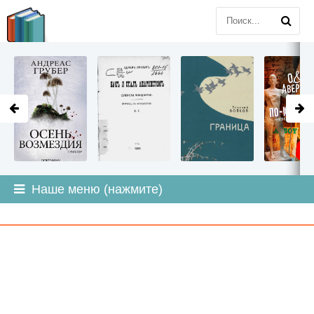
LITMIR
.ORG
Наше меню (нажмите)