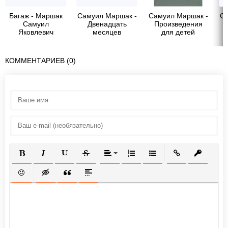
Багаж - Маршак
Самуил Маршак -
Самуил Маршак -
Са
Самуил
Двенадцать
Произведения
Яковлевич
месяцев
для детей
КОММЕНТАРИЕВ (0)
ПОЛУЖИРНЫЙ
КУРСИВ
ПОДЧЕРКНУТЫЙ
ЗАЧЕРКНУТЫЙ
ВЫРАВНИВАНИЕ
НУМЕРОВАННЫЙ СПИСОК
МАРКИРОВАННЫЙ СП
ВСТАВИТЬ ССЫ
ВСТАВИТ
ВСТАВИТЬ СМАЙЛИК
ВСТАВКА СКРЫТОГО ТЕКСТА
ВСТАВКА ЦИТАТЫ
ВСТАВКА СПОЙЛЕРА