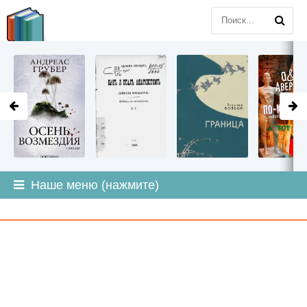
LITMIR
.ORG
Наше меню (нажмите)