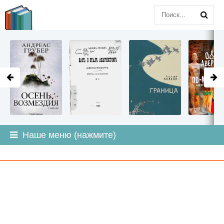
LITMIR
.ORG
Наше меню (нажмите)