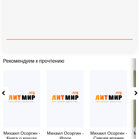
Рекомендуем к прочтению
Михаил Осоргин -
Михаил Осоргин -
Михаил Осоргин -
Ми
Книга о концах
Игрок
Сивцев вражек