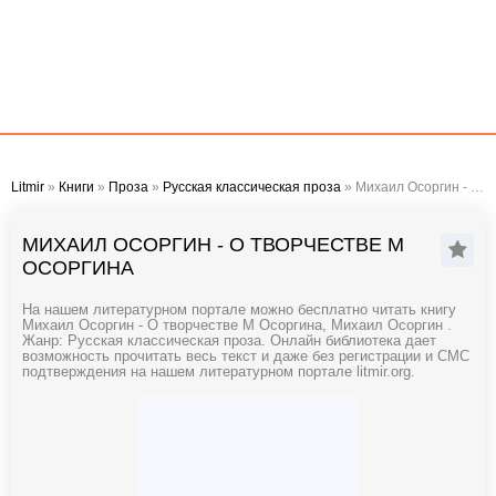
Litmir
»
Книги
»
Проза
»
Русская классическая проза
» Михаил Осоргин - О творчестве М Осоргина
МИХАИЛ ОСОРГИН - О ТВОРЧЕСТВЕ М
ОСОРГИНА
На нашем литературном портале можно бесплатно читать книгу
Михаил Осоргин - О творчестве М Осоргина, Михаил Осоргин .
Жанр: Русская классическая проза. Онлайн библиотека дает
возможность прочитать весь текст и даже без регистрации и СМС
подтверждения на нашем литературном портале litmir.org.