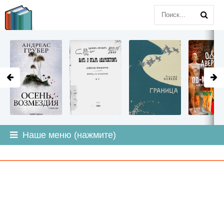
LITMIR
.ORG
Наше меню (нажмите)