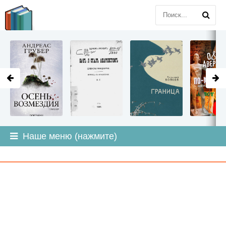
LITMIR
.ORG
Наше меню (нажмите)