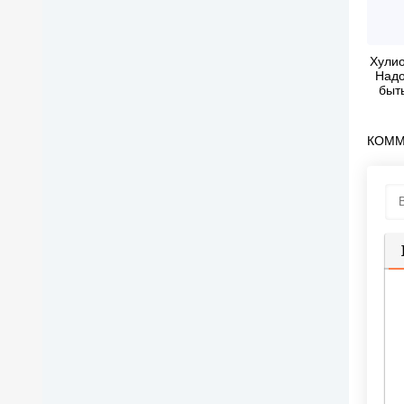
Хулио
Надо
быт
ч
КОММ
П