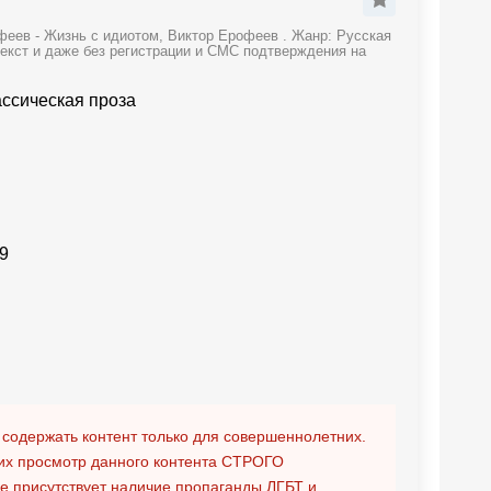
феев - Жизнь с идиотом, Виктор Ерофеев . Жанр: Русская
текст и даже без регистрации и СМС подтверждения на
ассическая проза
9
 содержать контент только для совершеннолетних.
х просмотр данного контента
СТРОГО
ге присутствует наличие пропаганды ЛГБТ и