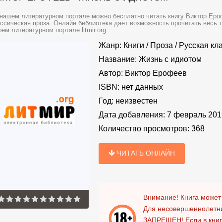
нашем литературном портале можно бесплатно читать книгу Виктор Еро
ссическая проза. Онлайн библиотека дает возможность прочитать весь 
ем литературном портале litmir.org.
Жанр:
Книги
/
Проза
/
Русская кл
Название:
Жизнь с идиотом
Автор:
Виктор Ерофеев
ISBN:
нет данных
Год:
неизвестен
Дата добавления:
7 февраль 201
Количество просмотров:
368
ЧИТАТЬ ОНЛАЙН
Внимание! Книга может
Для несовершеннолетни
ЗАПРЕЩЕН!
Если в кни