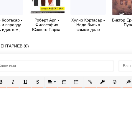
 Кортасар -
Роберт Арп -
Хулио Кортасар -
Виктор Ер
 и вправду
Философия
Надо быть в
Пуп
ь идиотом,
Южного Парка:
самом деле
тобы...
вы знаете, я
идиотом, чтобы
сегодня кое-что
понял
ЕНТАРИЕВ (0)
ОЛУЖИРНЫЙ
КУРСИВ
ПОДЧЕРКНУТЫЙ
ЗАЧЕРКНУТЫЙ
ВЫРАВНИВАНИЕ
НУМЕРОВАННЫЙ СПИСОК
МАРКИРОВАННЫЙ СПИСОК
ВСТАВИТЬ ССЫЛКУ
ВСТАВИТЬ ЗАЩ
ВСТАВИТЬ
ВСТ