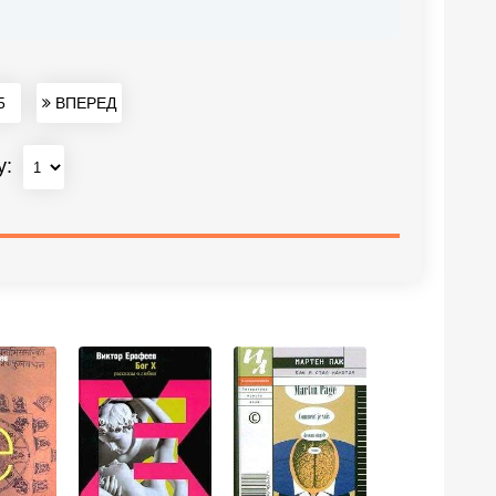
5
ВПЕРЕД
у: