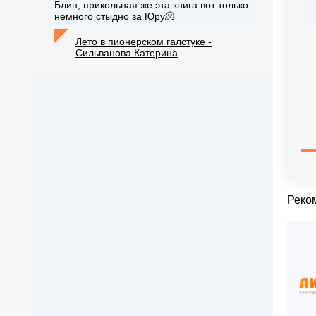
Блин, прикольная же эта книга вот только
немного стыдно за Юру🫠
Лето в пионерском галстуке -
Сильванова Катерина
Реко