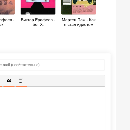
офеев -
Виктор Ерофеев -
Мартен Паж - Как
ок
Бог X.
я стал идиотом
ИЩЕННУЮ ССЫЛКУ
 СМАЙЛИК
АВКА СКРЫТОГО ТЕКСТА
ВСТАВКА ЦИТАТЫ
ВСТАВКА СПОЙЛЕРА