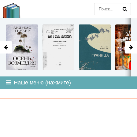
LITMIR
.ORG
Наше меню (нажмите)