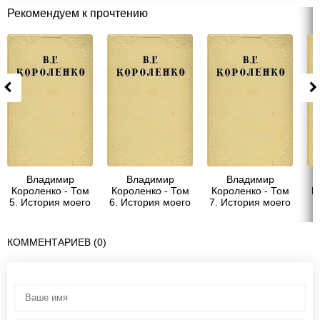
Рекомендуем к прочтению
Владимир
Владимир
Владимир
Короленко - Том
Короленко - Том
Короленко - Том
К
5. История моего
6. История моего
7. История моего
современника.
современника.
современника.
Книга 1
Книга 2
Книги 3 и 4
КОММЕНТАРИЕВ (0)