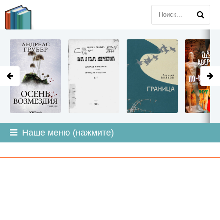
LITMIR
.ORG
Наше меню (нажмите)