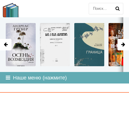
LITMIR
.ORG
Наше меню (нажмите)