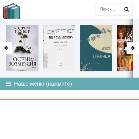
LITMIR
.ORG
Наше меню (нажмите)