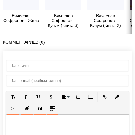
Вячеслав
Вячеслав
Вячеслав
Софронов - Жила
Софронов -
Софронов -
Со
Кучум (Книга 3)
Кучум (Книга 2)
л
КОММЕНТАРИЕВ (0)
ПОЛУЖИРНЫЙ
КУРСИВ
ПОДЧЕРКНУТЫЙ
ЗАЧЕРКНУТЫЙ
ВЫРАВНИВАНИЕ
НУМЕРОВАННЫЙ СПИСОК
МАРКИРОВАННЫЙ СП
ВСТАВИТЬ ССЫ
ВСТАВИТ
ВСТАВИТЬ СМАЙЛИК
ВСТАВКА СКРЫТОГО ТЕКСТА
ВСТАВКА ЦИТАТЫ
ВСТАВКА СПОЙЛЕРА