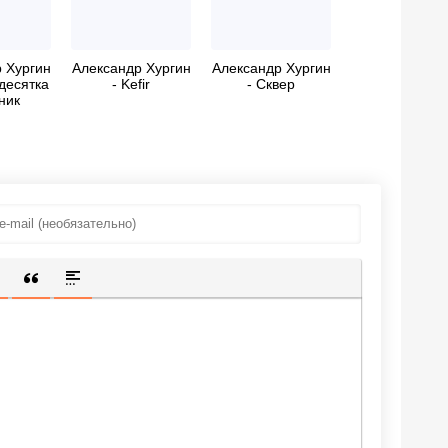
 Хургин
Александр Хургин
Александр Хургин
десятка
- Kefir
- Сквер
ник
зов)
ИЩЕННУЮ ССЫЛКУ
 СМАЙЛИК
АВКА СКРЫТОГО ТЕКСТА
ВСТАВКА ЦИТАТЫ
ВСТАВКА СПОЙЛЕРА