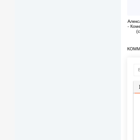
Алекс
- Ком
(
КОММ
П