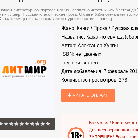
нашем литературном портале можно бесплатно читать книгу Александр Ху
гин . Жанр: Русская классическая проза. Онлайн библиотека дает возмо
 подтверждения на нашем литературном портале litmir.org.
Жанр:
Книги
/
Проза
/
Русская кл
Название:
Какая-то ерунда (сбор
Автор:
Александр Хургин
ISBN:
нет данных
Год:
неизвестен
Дата добавления:
7 февраль 201
Количество просмотров:
273
ЧИТАТЬ ОНЛАЙН
Внимание! Книга может
Для несовершеннолетни
ЗАПРЕЩЕН!
Если в кни