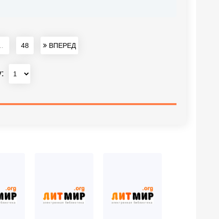
..
48
ВПЕРЕД
у: