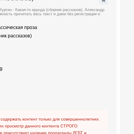
ргин - Какая-то ерунда (сборник рассказов), Александр
жность прочитать весь текст и даже без регистрации и
ассическая проза
ник рассказов)
9
 содержать контент только для совершеннолетних.
х просмотр данного контента
СТРОГО
ге присутствует наличие пропаганды ЛГБТ и