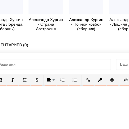
андр Хургин
Александр Хургин
Александр Хургин
Александр
ета Лоренца
- Страна
- Ночной ковбой
- Лишняя 
сборник)
Австралия
(сборник)
(сбор
(сборник)
расска
ЕНТАРИЕВ (0)
ОЛУЖИРНЫЙ
КУРСИВ
ПОДЧЕРКНУТЫЙ
ЗАЧЕРКНУТЫЙ
ВЫРАВНИВАНИЕ
НУМЕРОВАННЫЙ СПИСОК
МАРКИРОВАННЫЙ СПИСОК
ВСТАВИТЬ ССЫЛКУ
ВСТАВИТЬ ЗАЩ
ВСТАВИТЬ
ВСТ