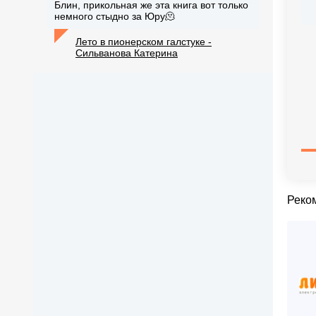
Блин, прикольная же эта книга вот только
немного стыдно за Юру🫠
Лето в пионерском галстуке -
Сильванова Катерина
Реко